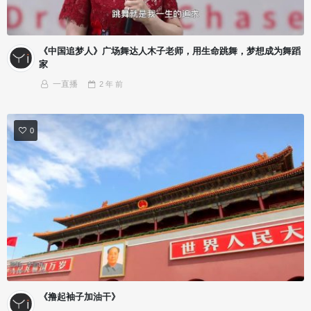
《中国追梦人》广场舞达人木子老师，用生命跳舞，梦想成为舞蹈
家
一直播
2 年
前
0
《撸起袖子加油干》