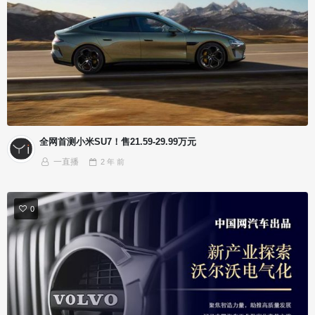
全网首测小米SU7！售21.59-29.99万元
一直播
2 年
前
0