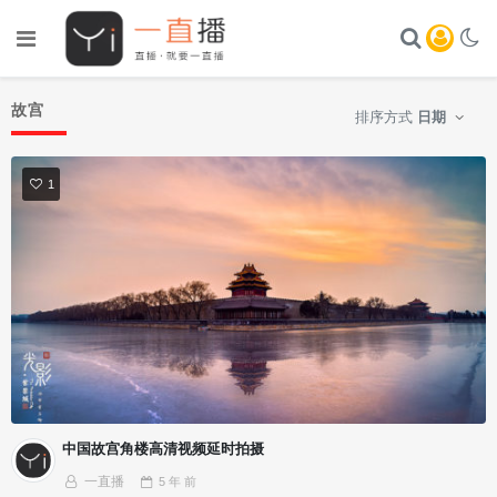
故宫
排序方式
日期
1
中国故宫角楼高清视频延时拍摄
一直播
5 年
前