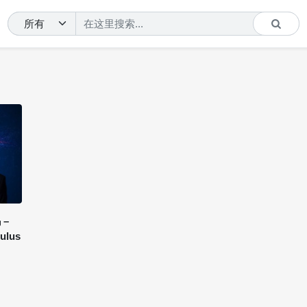
 –
ulus