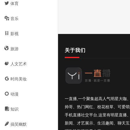
体育
音乐
影视
旅游
关于我们
人文艺术
时尚美妆
动漫
一直播,一个聚集超高人气明星大咖
帅哥、热门网红、校花校草、可爱萌
知识
手机直播社交平台,这里有明星直播
新闻、才艺展示、生活趣闻、聊天互
搞笑幽默