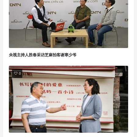
央视主持人胜春采访芝麻拍客谢寒少爷
0