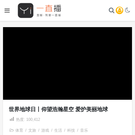
世界地球日丨仰望浩瀚星空 爱护美丽地球
热度:
100,412
体育
/
文旅
/
游戏
/
生活
/
科技
/
音乐