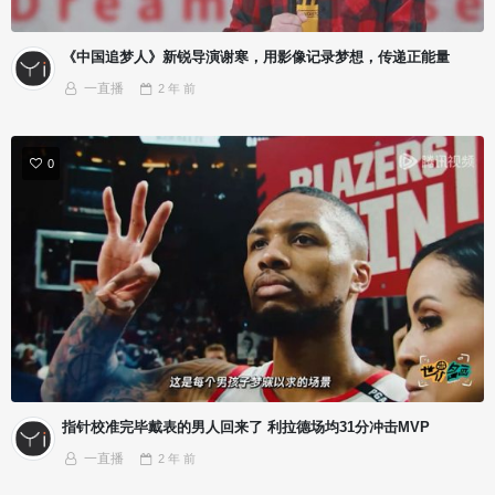
《中国追梦人》新锐导演谢寒，用影像记录梦想，传递正能量
一直播
2 年
前
0
指针校准完毕戴表的男人回来了 利拉德场均31分冲击MVP
一直播
2 年
前