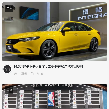
0
14.3万起是不是太贵了，25分钟体验广汽本田型格
一直播
5 年
前
0