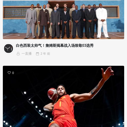
白色西装太帅气！詹姆斯揭幕战入场致敬03选秀
一直播
2 年
前
0