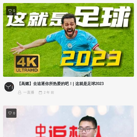
0
【高燃】去追逐你所热爱的吧！| 这就是足球2023
一直播
2 年
前
0