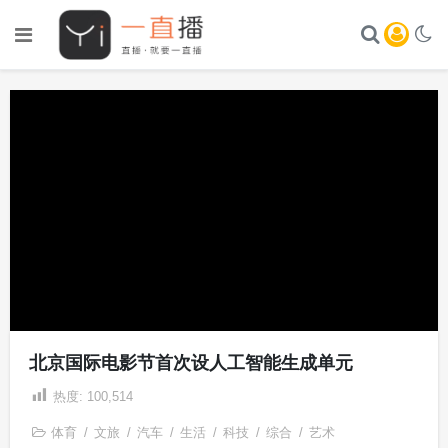
北京国际电影节首次设人工智能生成单元
热度:
100,514
体育
/
文旅
/
汽车
/
生活
/
科技
/
综合
/
艺术