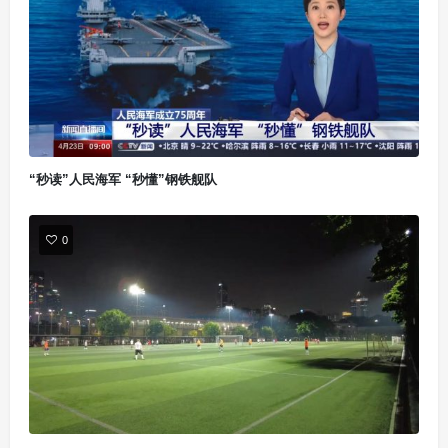
“秒读”人民海军 “秒懂”钢铁舰队
0