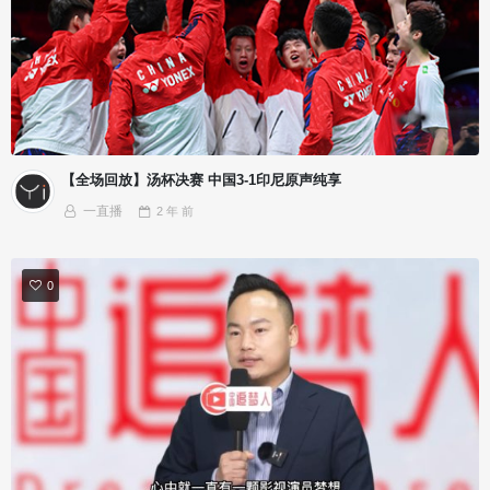
【全场回放】汤杯决赛 中国3-1印尼原声纯享
一直播
2 年
前
0