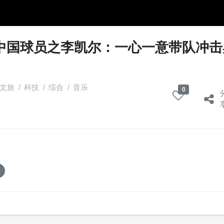
中国球员之李凯尔：一心一意带队冲击
文旅
/
科技
/
综合
/
音乐
0