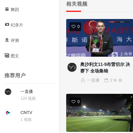
相关视频
舞蹈
纪录片
0
评测
图文
奥沙利文11-9布雷切尔 决
赛下 全场集锦
推荐用户
一直播
2 年
前
一直播
129 视频
0
CNTV
1 视频