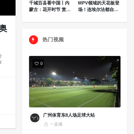
千城百县看中国丨内
MPV领域的天花板登
蒙古：花开时节 赏最
场！连埃尔法都自愧
美春色
不如
奥
热门视频
分
享
0
广州体育东8人场足球大站
一直播