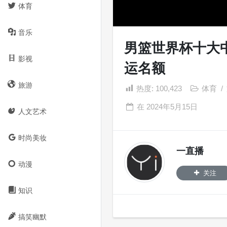
体育
音乐
男篮世界杯十大
影视
运名额
旅游
热度:
100,423
体育
/
在
2024年5月15日
人文艺术
时尚美妆
一直播
动漫
关注
知识
搞笑幽默