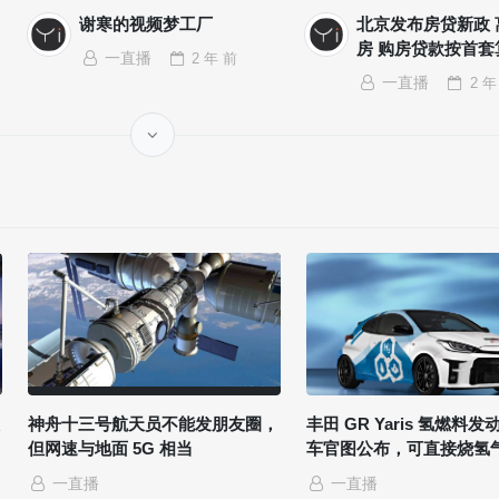
谢寒的视频梦工厂
北京发布房贷新政 
房 购房贷款按首套
一直播
2 年
前
一直播
2 年
神舟十三号航天员不能发朋友圈，
丰田 GR Yaris 氢燃料
但网速与地面 5G 相当
车官图公布，可直接烧氢
一直播
一直播