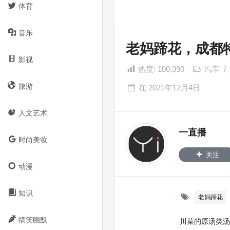
体育
音乐
老妈蹄花，成都
影视
热度:
100,390
汽车
/
旅游
在
2021年12月4日
人文艺术
一直播
时尚美妆
关注
动漫
知识
老妈蹄花
搞笑幽默
川菜的原汤类汤