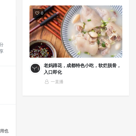
0
分
享
老妈蹄花，成都特色小吃，软烂脱骨，
入口即化
一直播
用也