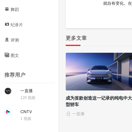
就自有变化。在
舞蹈
都人往往最爱在
人心头一暖。
纪录片
更多文章
评测
图文
推荐用户
一直播
129 视频
成为首款创造这一记录的纯电中大
型轿车
CNTV
一直播
1 视频