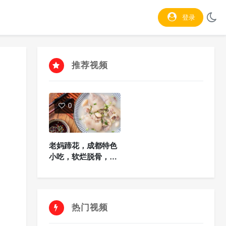
登录
推荐视频
0
老妈蹄花，成都特色
小吃，软烂脱骨，入
口即化
热门视频