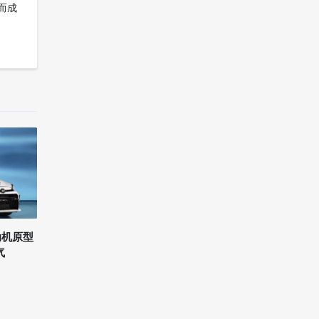
而成
总让
发动机原型
气