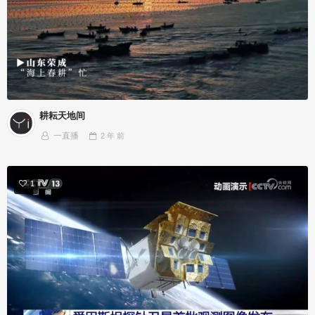
耕耘天地间
一直播
2 年
前
1