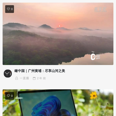
0
瞰中国｜广州黄埔：尽享山河之美
一直播
2 年
前
0