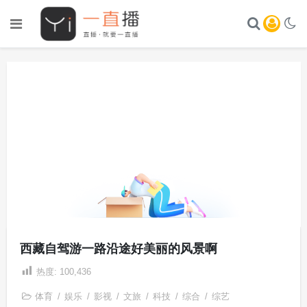
西藏自驾游一路沿途好美丽的风景啊
热度:
100,436
体育
/
娱乐
/
影视
/
文旅
/
科技
/
综合
/
综艺