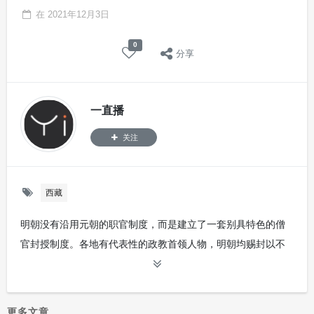
在
2021年12月3日
0
分享
一直播
关注
西藏
明朝没有沿用元朝的职官制度，而是建立了一套别具特色的僧
官封授制度。各地有代表性的政教首领人物，明朝均赐封以不
同的名号，颁给他们印章和封浩，命其管理各自的地方，其职
位的承袭须经皇帝批准，皆可直通名号于天子。 [21]
在行政区划与军政机构设置上，明朝在西藏基本上承袭了元朝
更多文章