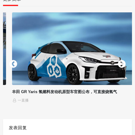
的划置方式。在元代乌思藏宣慰司、朵甘宣慰司故地，明朝设
立乌思藏、朵甘两个卫指挥使司和俄力思军民元帅府。后来，
又将乌思藏、朵甘两个卫指挥使司升格为行都指挥使司，其下
设指挥使司、宣慰司、招讨司、万户府、千户所等机构。各级
军政机构的官员，均封委当地的僧俗首领出任。各级官员之任
免、升迁，概由明朝中央直接决定，并颁授印诰等。
丰田 GR Yaris 氢燃料发动机原型车官图公布，可直接烧氢气
一直播
发表回复